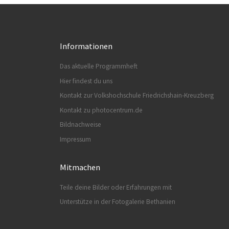
Informationen
Das aktuelle Programmheft
Hier findest du uns
Kontakt zur Volkshochschule Friedrichshain-Kreuzberg
Kontakt zu photocentrum.de
Bildnachweise
Impressum
Mitmachen
Teile deine Bilder oder Erfahrungen mit
Unterstütze in der Fotogalerie Bethanien