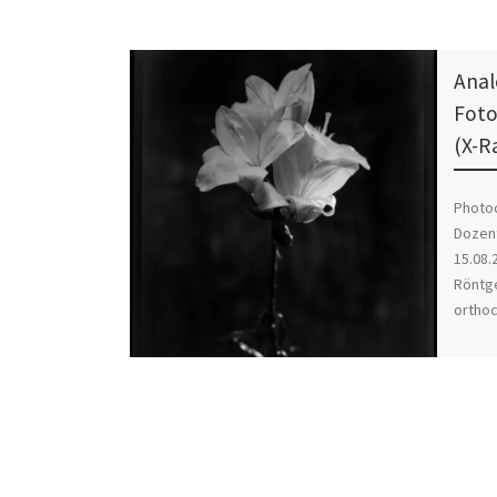
Anal
Foto
(X-R
Photo
Dozent
15.08.
Röntge
orthoc