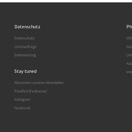
Datenschutz
Ph
Datenschutz
VHS
Löschanfrage
Ans
Datenauszug
Ler
Aus
Stay tuned
www
Abonniere unseren Newsletter
Pixelfed (Fediverse)
Instagram
facebook