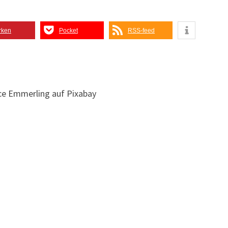
rken
Pocket
RSS-feed
ce Emmerling auf Pixabay