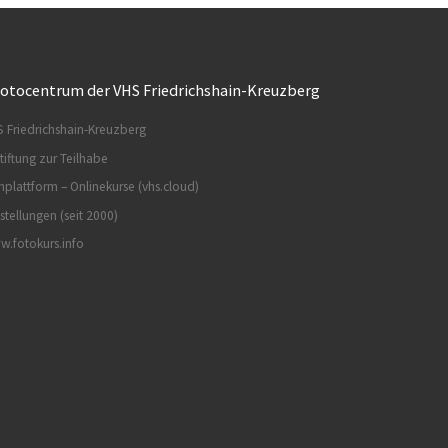
otocentrum der VHS Friedrichshain-Kreuzberg
 Friedrichshain-Kreuzberg
tiftung zur Teilhabe
nplattform – Onlinekurse (vhs.cloud)
stellungen (seit 2000)
.fotokurs.info