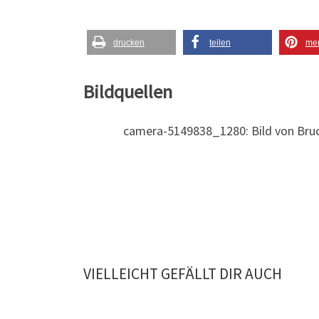
drucken
teilen
me
Bildquellen
camera-5149838_1280: Bild von Bru
VIELLEICHT GEFÄLLT DIR AUCH