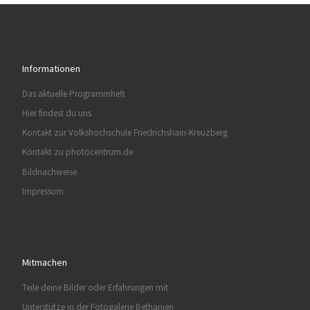
Informationen
Das aktuelle Programmheft
Hier findest du uns
Kontakt zur Volkshochschule Friedrichshain-Kreuzberg
Kontakt zu photocentrum.de
Bildnachweise
Impressum
Mitmachen
Teile deine Bilder oder Erfahrungen mit
Unterstütze in der Fotogalerie Bethanien