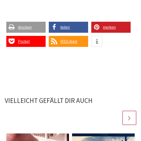
drucken
teilen
merken
Pocket
RSS-feed
VIELLEICHT GEFÄLLT DIR AUCH