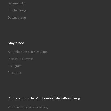
Datenschutz
Löschanfrage
Datenauszug
Stay tuned
Abonniere unseren Newsletter
Pixelfed (Fediverse)
Instagram
facebook
Photocentrum der VHS Friedrichshain-Kreuzberg
VHS Friedrichshain-Kreuzberg