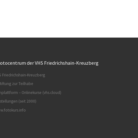
otocentrum der VHS Friedrichshain-Kreuzberg
 Friedrichshain-Kreuzberg
tiftung zur Teilhabe
nplattform – Onlinekurse (vhs.cloud)
stellungen (seit 2000)
.fotokurs.info