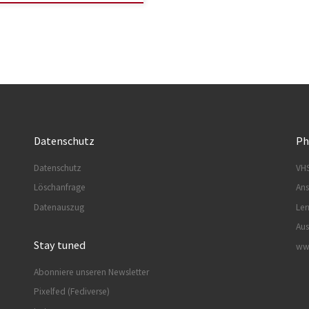
Datenschutz
Ph
Datenschutz
VHS
Löschanfrage
Ans
Datenauszug
Ler
Aus
Stay tuned
www
Abonniere unseren Newsletter
Pixelfed (Fediverse)