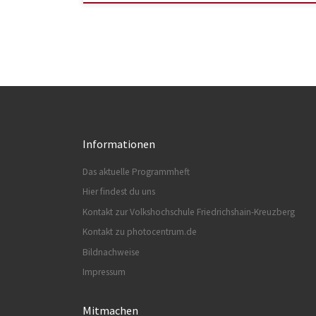
Informationen
Das aktuelle Programmheft
Hier findest du uns
Kontakt zur Volkshochschule Friedrichshain-Kreuzberg
Kontakt zu photocentrum.de
Bildnachweise
Impressum
Mitmachen