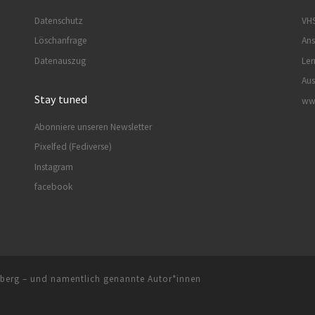
Datenschutz
VHS
Löschanfrage
Ans
Datenauszug
Ler
Aus
Stay tuned
www
Abonniere unseren Newsletter
Pixelfed (Fediverse)
Instagram
facebook
zberg
–
und namentlich genannte Autor*innen