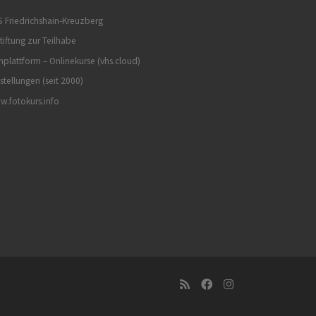
 Friedrichshain-Kreuzberg
tiftung zur Teilhabe
nplattform – Onlinekurse (vhs.cloud)
stellungen (seit 2000)
.fotokurs.info