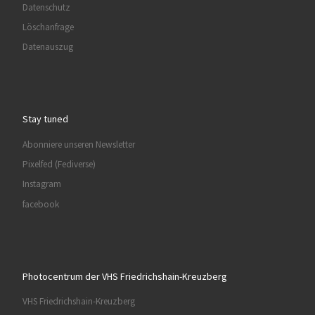
Datenschutz
Löschanfrage
Datenauszug
Stay tuned
Abonniere unseren Newsletter
Pixelfed (Fediverse)
Instagram
facebook
Photocentrum der VHS Friedrichshain-Kreuzberg
VHS Friedrichshain-Kreuzberg