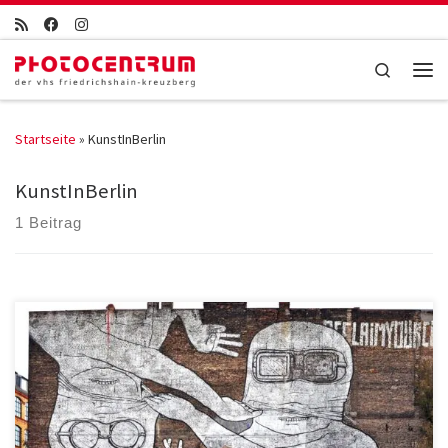
Zum Inhalt springen
Search
Men
Startseite
»
KunstInBerlin
KunstInBerlin
1 Beitrag