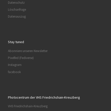
Datenschutz
Löschanfrage
Datenauszug
Stay tuned
Abonniere unseren Newsletter
Pixelfed (Fediverse)
Instagram
facebook
Photocentrum der VHS Friedrichshain-Kreuzberg
VHS Friedrichshain-Kreuzberg