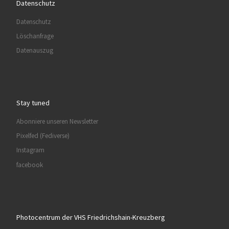
Datenschutz
Datenschutz
Löschanfrage
Datenauszug
Stay tuned
Abonniere unseren Newsletter
Pixelfed (Fediverse)
Instagram
facebook
Photocentrum der VHS Friedrichshain-Kreuzberg