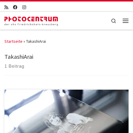
Zum Inhalt springen
Search
Men
Startseite
»
TakashiArai
TakashiArai
1 Beitrag