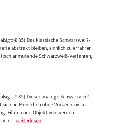
rmäßigt: € 85) Das klassische Schwarzweiß-
afie abstrakt bleiben, sinnlich zu erfahren.
istisch anmutende Schwarzweiß-Verfahren,
ografie 2 – Arbeiten im Fotolabor
n
rmäßigt: € 85) Dieser analoge Schwarzweiß-
et sich an Menschen ohne Vorkenntnisse.
ng, Filmen und Objektiven werden
Analoge Fotografie 1 – Grundkurs (Vormittagskurs)
d nach…
weiterlesen