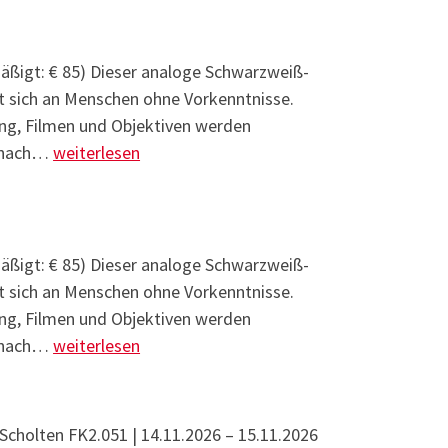
rmäßigt: € 85) Dieser analoge Schwarzweiß-
et sich an Menschen ohne Vorkenntnisse.
ng, Filmen und Objektiven werden
Analoge Fotografie 1 – Grundkurs
d nach…
weiterlesen
rmäßigt: € 85) Dieser analoge Schwarzweiß-
et sich an Menschen ohne Vorkenntnisse.
ng, Filmen und Objektiven werden
Analoge Fotografie 1 – Grundkurs
d nach…
weiterlesen
Scholten FK2.051 | 14.11.2026 – 15.11.2026