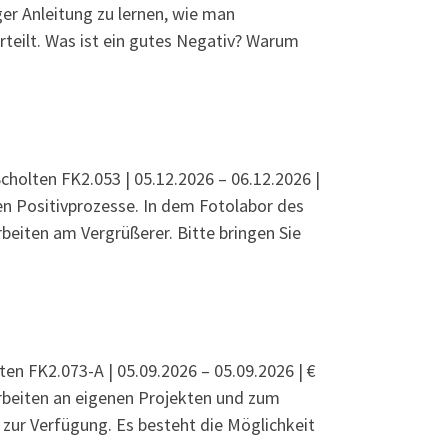
ger Anleitung zu lernen, wie man
urteilt. Was ist ein gutes Negativ? Warum
s Fotolabor: Filmentwicklung
cholten FK2.053 | 05.12.2026 – 06.12.2026 |
en Positivprozesse. In dem Fotolabor des
beiten am Vergrüßerer. Bitte bringen Sie
bor: Arbeiten mit dem Vergrößerer
ten FK2.073-A | 05.09.2026 – 05.09.2026 | €
Arbeiten an eigenen Projekten und zum
ur Verfügung. Es besteht die Möglichkeit