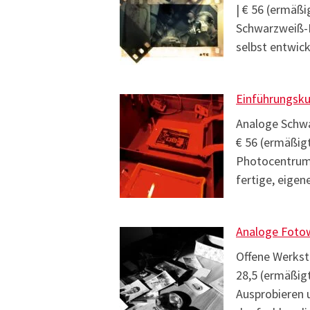
| € 56 (ermäßi
Schwarzweiß-Fi
selbst entwic
Einführungsku
Analoge Schwar
€ 56 (ermäßigt
Photocentrums
fertige, eige
Analoge Foto
Offene Werksta
28,5 (ermäßig
Ausprobieren 