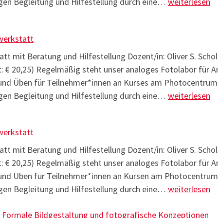
Analoge Foto
gen Begleitung und Hilfestellung durch eine…
weiterlesen
werkstatt
tt mit Beratung und Hilfestellung Dozent/in: Oliver S. Schol
t: € 20,25) Regelmäßig steht unser analoges Fotolabor für 
und Üben für Teilnehmer*innen an Kurses am Photocentrum z
Analoge Foto
gen Begleitung und Hilfestellung durch eine…
weiterlesen
werkstatt
tt mit Beratung und Hilfestellung Dozent/in: Oliver S. Schol
t: € 20,25) Regelmäßig steht unser analoges Fotolabor für 
und Üben für Teilnehmer*innen an Kursen am Photocentrum z
Analoge Foto
gen Begleitung und Hilfestellung durch eine…
weiterlesen
– Formale Bildgestaltung und fotografische Konzeptionen