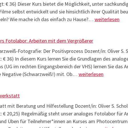
gt: € 36) Dieser Kurs bietet die Möglichkeit, unter sachkundi
lme selbst entwickelt und sie hinsichtlich ihrer Qualität be
Einführungskur
keln? Wie mache ich das einfach zu Hause?…
weiterlesen
rs Fotolabor: Arbeiten mit dem Vergrößerer
zweiß-Fotografie: Der Positivprozess Dozent/in: Oliver S. S
: € 36) In diesem Kurs lernen Sie die Grundlagen des analog
 (UG im rechten Eingangsbereich der VHS) lernen Sie das Ar
Einführungskurs Fotola
ne Negative (Schwarzweiß!) mit. Ob…
weiterlesen
werkstatt
tt mit Beratung und Hilfestellung Dozent/in: Oliver S. Schol
t: € 20,25) Regelmäßig steht unser analoges Fotolabor für 
und Üben für Teilnehmer*innen an Kurses am Photocentrum z