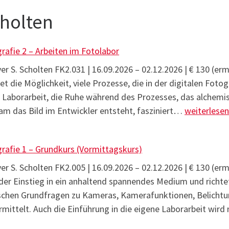
cholten
rafie 2 – Arbeiten im Fotolabor
ver S. Scholten FK2.031 | 16.09.2026 – 02.12.2026 | € 130 (e
et die Möglichkeit, viele Prozesse, die in der digitalen Fotogr
r Laborarbeit, die Ruhe während des Prozesses, das alchem
Analoge Fot
am das Bild im Entwickler entsteht, fasziniert…
weiterlese
rafie 1 – Grundkurs (Vormittagskurs)
ver S. Scholten FK2.005 | 16.09.2026 – 02.12.2026 | € 130 (e
 der Einstieg in ein anhaltend spannendes Medium und richt
ischen Grundfragen zu Kameras, Kamerafunktionen, Belichtu
mittelt. Auch die Einführung in die eigene Laborarbeit wir