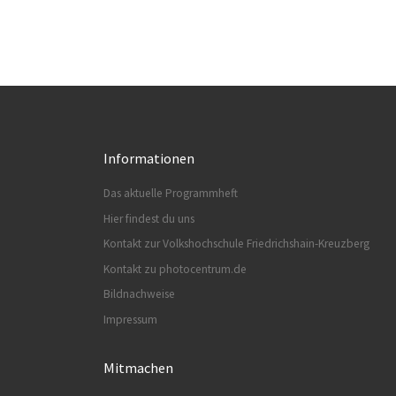
Informationen
Das aktuelle Programmheft
Hier findest du uns
Kontakt zur Volkshochschule Friedrichshain-Kreuzberg
Kontakt zu photocentrum.de
Bildnachweise
Impressum
Mitmachen