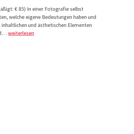
äßigt: € 85) In einer Fotografie selbst
iten, welche eigene Bedeutungen haben und
inhaltlichen und ästhetischen Elementen
Fotografie 3 – Formale Bildgestaltung und fotografisc
und…
weiterlesen