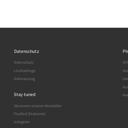
Datenschutz
Ph
Datenschutz
VHS
Löschanfrage
Ans
Datenauszug
Ler
Aus
Stay tuned
www
Abonniere unseren Newsletter
Pixelfed (Fediverse)
Instagram