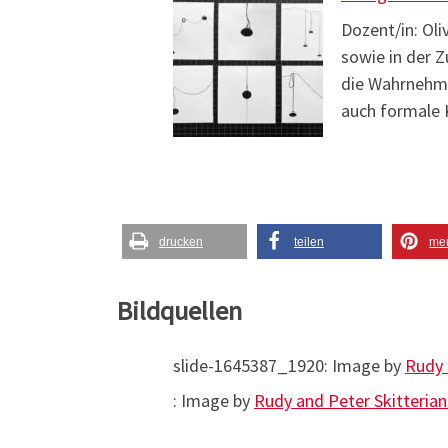
Dozent/in: Oli
sowie in der 
die Wahrnehmu
auch formale 
drucken
teilen
me
Bildquellen
slide-1645387_1920: Image by
Rudy 
: Image by
Rudy and Peter Skitterian