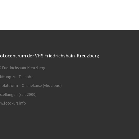
otocentrum der VHS Friedrichshain-Kreuzberg
 Friedrichshain-Kreuzberg
tiftung zur Teilhabe
nplattform – Onlinekurse (vhs.cloud)
stellungen (seit 2000)
.fotokurs.info