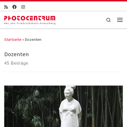
Zum Inhalt springen
Search
Men
Startseite
»
Dozenten
Dozenten
45 Beiträge