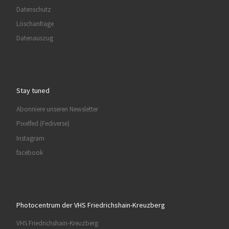
Datenschutz
Löschanfrage
Datenauszug
Stay tuned
Abonniere unseren Newsletter
Pixelfed (Fediverse)
Instagram
facebook
Photocentrum der VHS Friedrichshain-Kreuzberg
VHS Friedrichshain-Kreuzberg